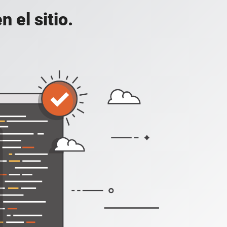
 el sitio.