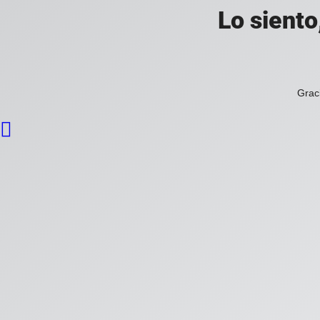
Lo siento
Grac