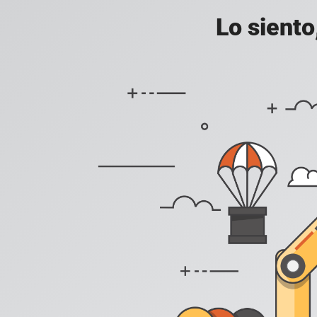
Lo siento