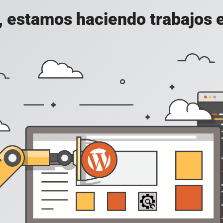
, estamos haciendo trabajos en