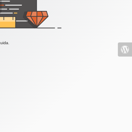
uida.