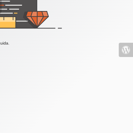
uida.