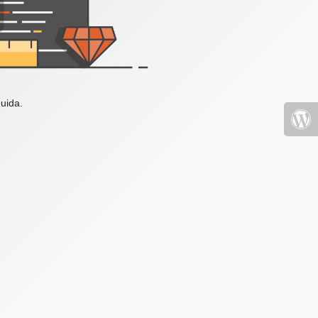
uida.